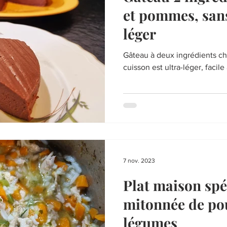
et pommes, sans
léger
Gâteau à deux ingrédients c
cuisson est ultra-léger, facil
7 nov. 2023
Plat maison spéc
mitonnée de po
légumes