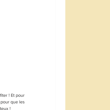
iter ! Et pour 
e pour que les 
teux !