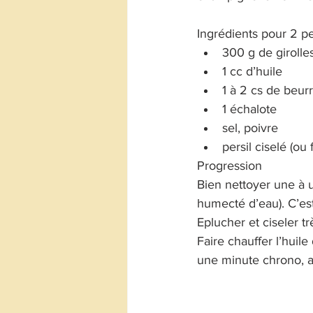
Ingrédients pour 2 p
300 g de girolle
1 cc d’huile
1 à 2 cs de beur
1 échalote
sel, poivre
persil ciselé (ou
Progression
Bien nettoyer une à u
humecté d’eau). C’est
Eplucher et ciseler tr
Faire chauffer l’huile
une minute chrono, a