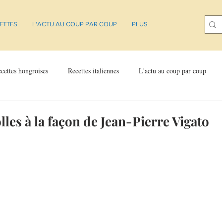
ETTES
L'ACTU AU COUP PAR COUP
PLUS
cettes hongroises
Recettes italiennes
L'actu au coup par coup
lles à la façon de Jean-Pierre Vigato