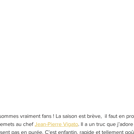
sommes vraiment fans ! La saison est brève,  il faut en prof
 remets au chef 
Jean-Pierre Vigato
. Il a un truc que j’ador
ent pas en purée. C’est enfantin, rapide et tellement goû