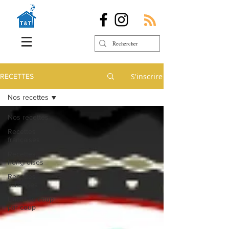
S'inscrire
RECETTES
Nos recettes
Nos recettes
Recettes
françaises
Recettes
hongroises
Recettes
italiennes
L'actu au coup
par coup