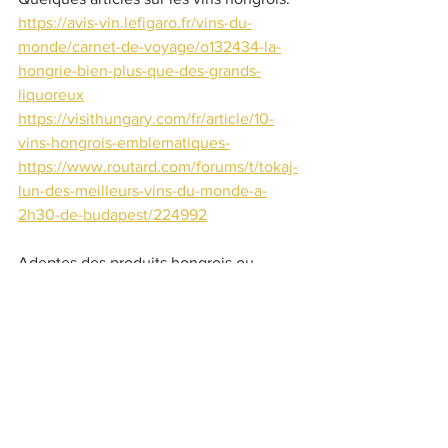
https://avis-vin.lefigaro.fr/vins-du-
monde/carnet-de-voyage/o132434-la-
hongrie-bien-plus-que-des-grands-
liquoreux
https://visithungary.com/fr/article/10-
vins-hongrois-emblematiques-
https://www.routard.com/forums/t/tokaj-
lun-des-meilleurs-vins-du-monde-a-
2h30-de-budapest/224992
Adeptes des produits hongrois ou 
curieux d'y goûter, c'est le moment ! Je 
vous engage à faire un petit tour sur le 
site qui livre dans toute la France. 
Promotions jusqu'au 10 mai.
La Hongrie Gourmande
4 Rue de Dunkerque, 67000 Strasbourg
Téléphone
 : 
03 88 21 06 06