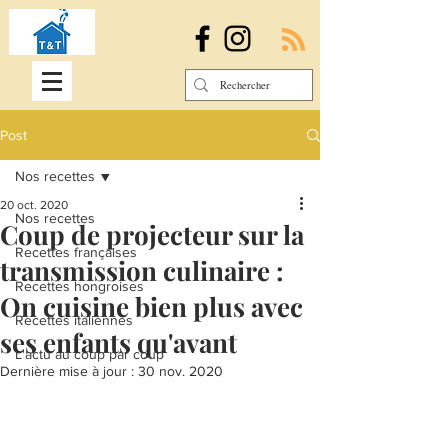
Post
Nos recettes
20 oct. 2020
Nos recettes
Coup de projecteur sur la
Recettes françaises
transmission culinaire :
Recettes hongroises
On cuisine bien plus avec
Recettes italiennes
ses enfants qu'avant
L'actu au coup par coup
Dernière mise à jour :
30 nov. 2020