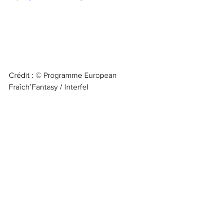
Crédit : © Programme European 
Fraîch’Fantasy / Interfel 
*
 L’étude a été menée auprès d’un 
échantillon de 1014 personnes 
représentatif de la population française 
âgée de 18 ans et plus, du 6 au 7 
octobre 2020. 
Coup de projecteur
actualité culinaire
tradition
transmission
L'actu au coup par coup