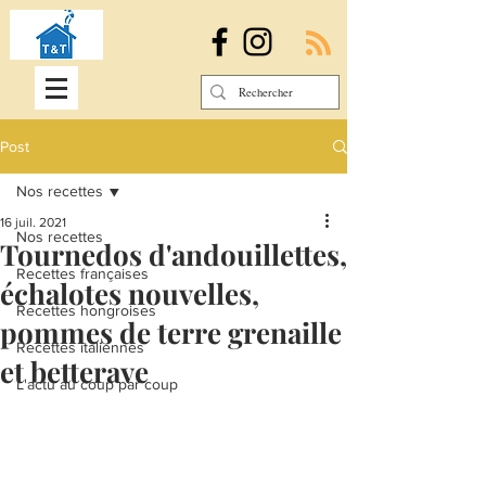
Post
Nos recettes
16 juil. 2021
Nos recettes
Tournedos d'andouillettes,
Recettes françaises
échalotes nouvelles,
Recettes hongroises
pommes de terre grenaille
Recettes italiennes
et betterave
L'actu au coup par coup