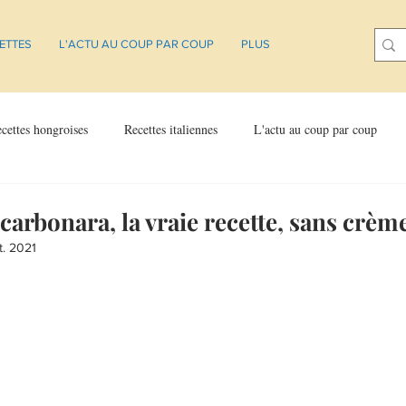
ETTES
L'ACTU AU COUP PAR COUP
PLUS
cettes hongroises
Recettes italiennes
L'actu au coup par coup
 carbonara, la vraie recette, sans crèm
t. 2021