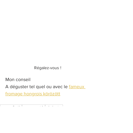
Régalez-vous !
Mon conseil
A déguster tel quel ou avec le 
fameux 
fromage hongrois körözött
recette facile
recette rapide
végétarien
Magyar konyhaművészet
magyar receptek
Entrée hongroise
Recettes hongroises