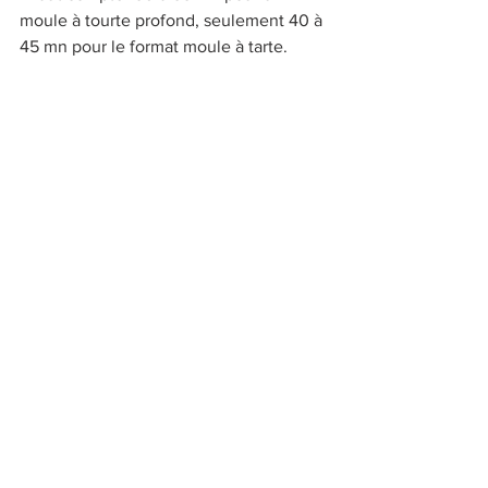
moule à tourte profond, seulement 40 à 
45 mn pour le format moule à tarte.
Lorsque la tourte est bien gonflée et 
dorée, c'est prêt !