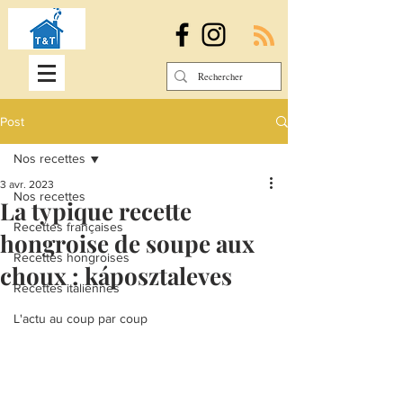
Post
Nos recettes
3 avr. 2023
Nos recettes
La typique recette
Recettes françaises
hongroise de soupe aux
Recettes hongroises
choux : káposztaleves
Recettes italiennes
L'actu au coup par coup