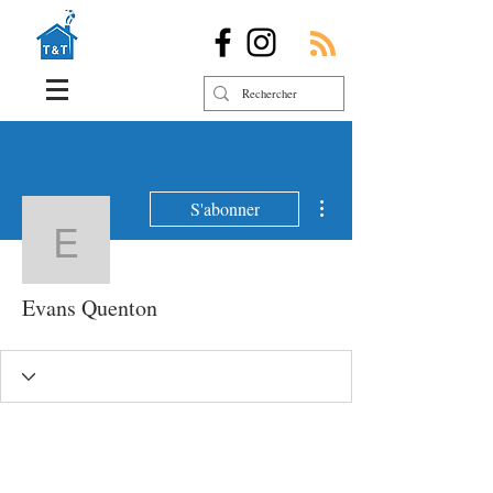
Plus d'actions
S'abonner
Evans Quenton
Evans Quenton