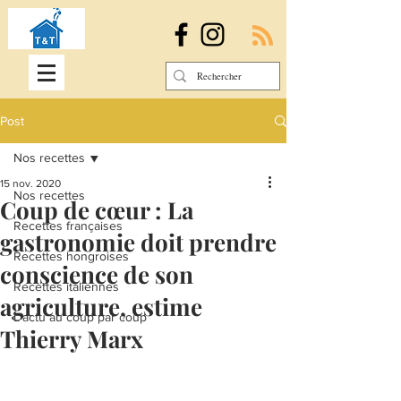
Post
Nos recettes
15 nov. 2020
Nos recettes
Coup de cœur : La
Recettes françaises
gastronomie doit prendre
Recettes hongroises
conscience de son
Recettes italiennes
agriculture, estime
L'actu au coup par coup
Thierry Marx